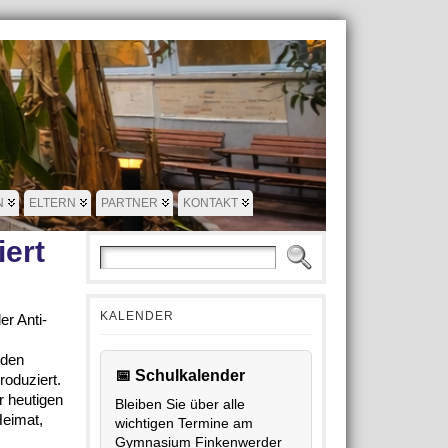
N
ELTERN
PARTNER
KONTAKT
iert
KALENDER
er Anti-
 den
📅 Schulkalender
oduziert.
r heutigen
Bleiben Sie über alle
Heimat,
wichtigen Termine am
Gymnasium Finkenwerder