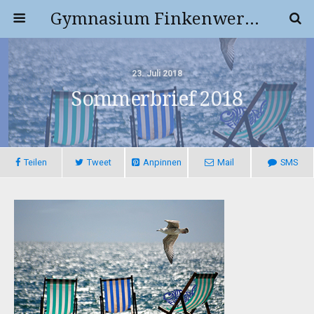
Gymnasium Finkenwerder
23. Juli 2018
Sommerbrief 2018
Teilen
Tweet
Anpinnen
Mail
SMS